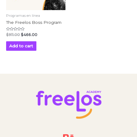
Programas en línea
The Freelos Boss Program
Rated
$
911.00
$
466.00
0
out
of
Add to cart
5