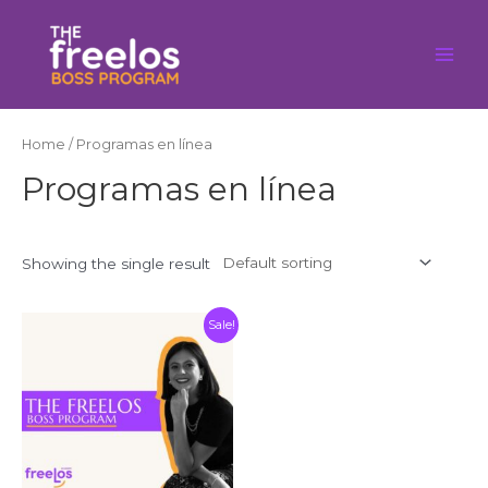
Ir
al
contenido
Main
Men
Home
/ Programas en línea
Programas en línea
Showing the single result
Sale!