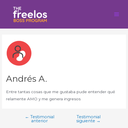
Ir
al
contenido
Main
Men
Andrés A.
Entre tantas cosas que me gustaba pude entender qué
relamente AMO y me genera ingresos
←
Testimonial
Testimonial
Navegación
anterior
siguiente
→
de